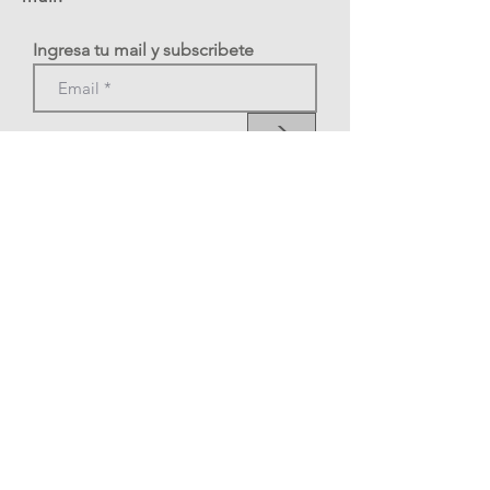
Ingresa tu mail y subscribete
>
Tel: +39 3478377269
A.S.D. Roma Tango Festival
C.F.
12324341002