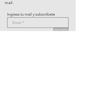
mail.
Ingresa tu mail y subscribete
>
Tel: +39 3478377269
A.S.D. Roma Tango Festival
C.F.
12324341002