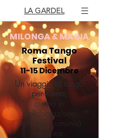
LA GARDEL
MILONGA & MAGIA
Roma Tango
Festival
11-15 Dicembre
Un viaggio di tango
per Roma,
creato in
collaborazione
dalle sue comunità
tanguere.